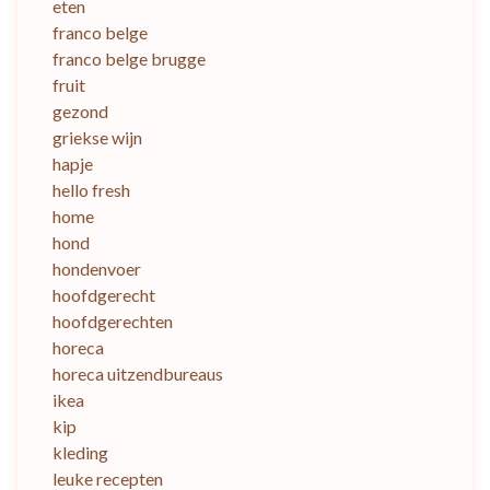
eten
franco belge
franco belge brugge
fruit
gezond
griekse wijn
hapje
hello fresh
home
hond
hondenvoer
hoofdgerecht
hoofdgerechten
horeca
horeca uitzendbureaus
ikea
kip
kleding
leuke recepten