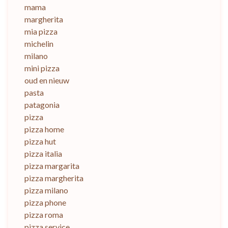
mama
margherita
mia pizza
michelin
milano
mini pizza
oud en nieuw
pasta
patagonia
pizza
pizza home
pizza hut
pizza italia
pizza margarita
pizza margherita
pizza milano
pizza phone
pizza roma
pizza service