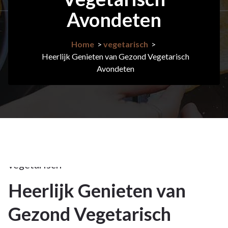
Avondeten
Home
>
vegetarisch
>
Heerlijk Genieten van Gezond Vegetarisch
Avondeten
17mei
2026
vegetarisch
Heerlijk Genieten van
17
Gezond Vegetarisch
MEI 2026