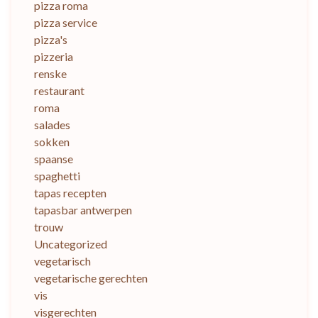
pizza roma
pizza service
pizza's
pizzeria
renske
restaurant
roma
salades
sokken
spaanse
spaghetti
tapas recepten
tapasbar antwerpen
trouw
Uncategorized
vegetarisch
vegetarische gerechten
vis
visgerechten