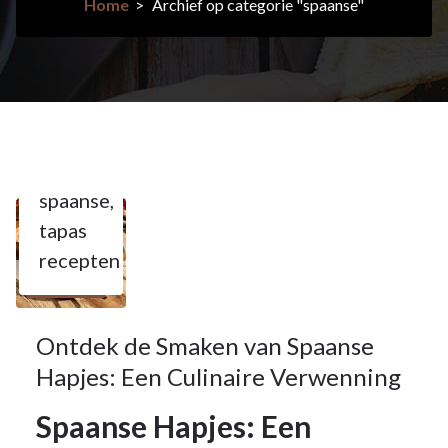
Home
>
Archief op categorie "spaanse"
24feb
2025
hapje
,
spaanse
,
24
tapas
recepten
FEB 2025
Ontdek de Smaken van Spaanse
Hapjes: Een Culinaire Verwenning
Spaanse Hapjes: Een