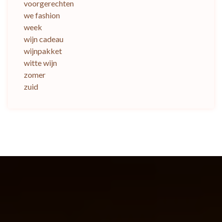
voorgerechten
we fashion
week
wijn cadeau
wijnpakket
witte wijn
zomer
zuid