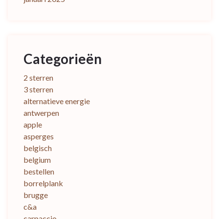
Categorieën
2 sterren
3 sterren
alternatieve energie
antwerpen
apple
asperges
belgisch
belgium
bestellen
borrelplank
brugge
c&a
carpaccio