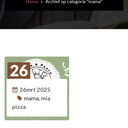
Home
>
Archief op categorie "mama"
26
MRT
2025
26mrt 2025
mama
,
mia
pizza