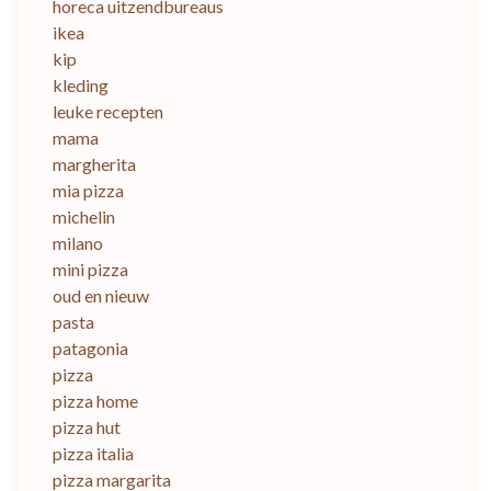
horeca uitzendbureaus
ikea
kip
kleding
leuke recepten
mama
margherita
mia pizza
michelin
milano
mini pizza
oud en nieuw
pasta
patagonia
pizza
pizza home
pizza hut
pizza italia
pizza margarita