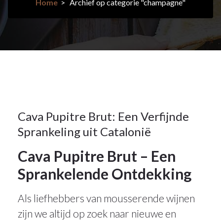
Home
>
Archief op categorie "champagne"
7jul
2026
cava
,
champagne
7
Cava Pupitre Brut: Een Verfijnde
Sprankeling uit Catalonië
JUL 2026
Cava Pupitre Brut – Een
Sprankelende Ontdekking
Als liefhebbers van mousserende wijnen
zijn we altijd op zoek naar nieuwe en