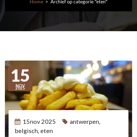
Home
>
Archief op categorie "eten"
15
NOV
2025
15nov 2025
antwerpen
,
belgisch
,
eten