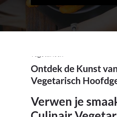
4jun
2026
vegetarisch
Ontdek de Kunst van 
4
Vegetarisch Hoofdg
JUN 2026
Verwen je smaak
Culinair Vegeta