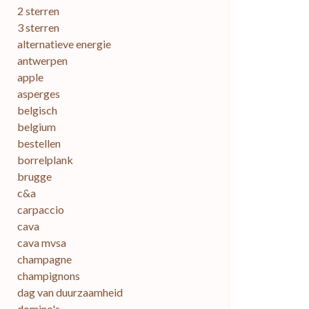
2 sterren
3 sterren
alternatieve energie
antwerpen
apple
asperges
belgisch
belgium
bestellen
borrelplank
brugge
c&a
carpaccio
cava
cava mvsa
champagne
champignons
dag van duurzaamheid
domino's