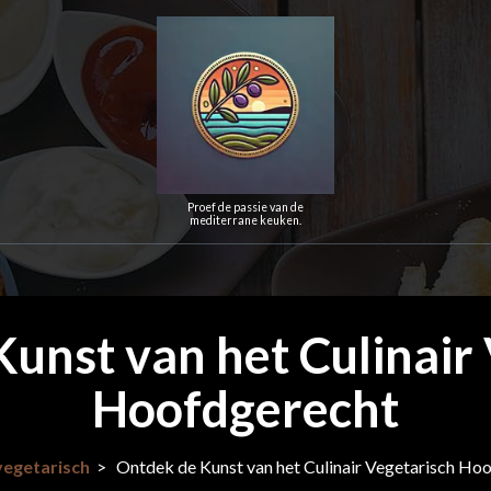
Proef de passie van de
mediterrane keuken.
unst van het Culinair
Hoofdgerecht
vegetarisch
>
Ontdek de Kunst van het Culinair Vegetarisch Ho