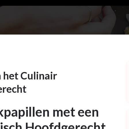
het Culinair
erecht
papillen met een
risch Hoofdgerecht