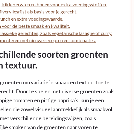
, kikkererwten en bonen voor extra voedingsstoffen.
vervliesrijst als basis voor je gerecht.
runch en extra voedingswaarde.
n voor de beste smaak en kwaliteit.
lassieke gerechten, zoals vegetarische lasagne of curry.
rimenteren met nieuwe recepten en combinaties.
chillende soorten groenten
n textuur.
roenten om variatie in smaak en textuur toe te
erecht. Door te spelen met diverse groenten zoals
pige tomaten en pittige paprika’s, kun je een
len die zowel visueel aantrekkelijk als smaakvol
met verschillende bereidingswijzen, zoals
lijke smaken van de groenten naar voren te