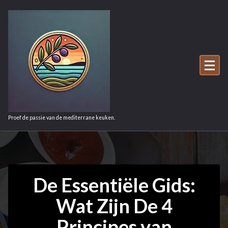
Ga
naar
de
inhoud
Proef de passie van de mediterrane keuken.
De Essentiële Gids:
Wat Zijn De 4
Principes van