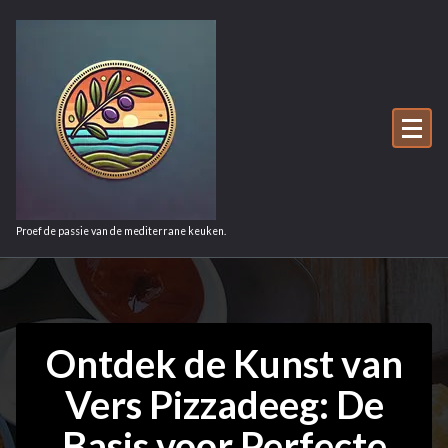
Ga
naar
de
inhoud
Proef de passie van de mediterrane keuken.
Ontdek de Kunst van
Vers Pizzadeeg: De
Basis voor Perfecte