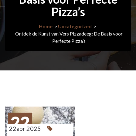
Pizza’s
Home
>
Uncategorized
>
Ontdek de Kunst van Vers Pizzadeeg: De Basis voor
Perfecte Pizza’s
22
22apr 2025
APR 2025