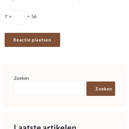
7
×
=
56
Zoeken
Zoeken
Laatste artikelen