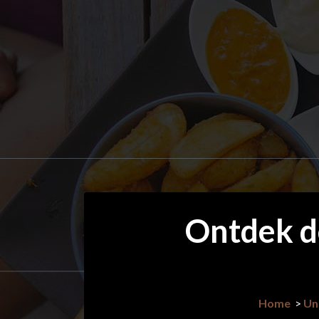
Ga
naar
de
inhoud
Ontdek d
Home
>
Un