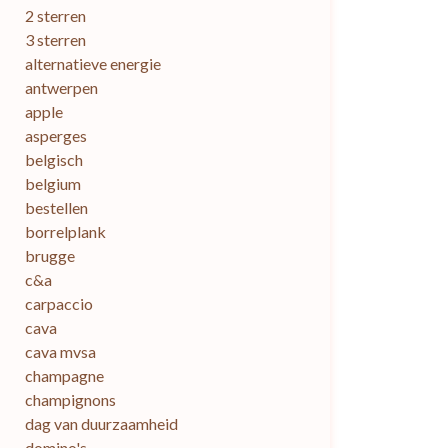
2 sterren
3 sterren
alternatieve energie
antwerpen
apple
asperges
belgisch
belgium
bestellen
borrelplank
brugge
c&a
carpaccio
cava
cava mvsa
champagne
champignons
dag van duurzaamheid
domino's