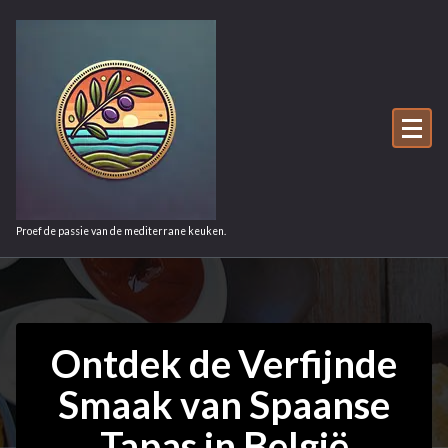
Ga
naar
de
inhoud
Proef de passie van de mediterrane keuken.
Ontdek de Verfijnde
Smaak van Spaanse
Tapas in België