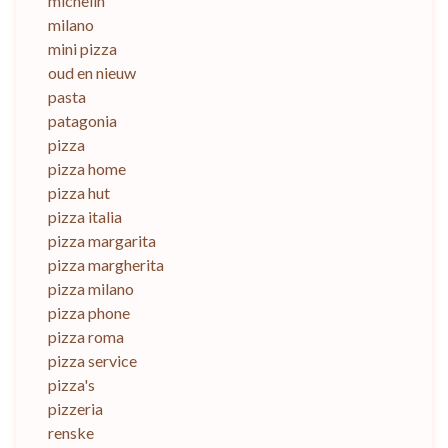
michelin
milano
mini pizza
oud en nieuw
pasta
patagonia
pizza
pizza home
pizza hut
pizza italia
pizza margarita
pizza margherita
pizza milano
pizza phone
pizza roma
pizza service
pizza's
pizzeria
renske