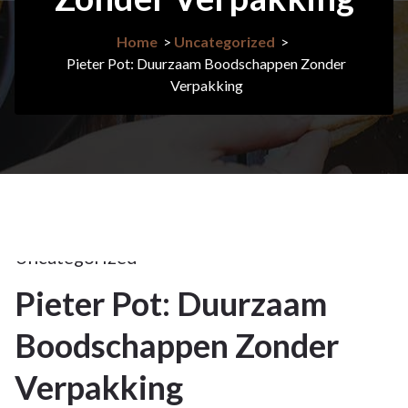
Home
>
Uncategorized
>
Pieter Pot: Duurzaam Boodschappen Zonder
Verpakking
1jun
2026
Uncategorized
Pieter Pot: Duurzaam
1
Boodschappen Zonder
JUN 2026
Verpakking