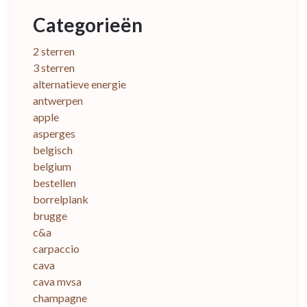
Categorieën
2 sterren
3 sterren
alternatieve energie
antwerpen
apple
asperges
belgisch
belgium
bestellen
borrelplank
brugge
c&a
carpaccio
cava
cava mvsa
champagne