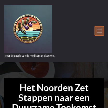
Ga
naar
de
inhoud
Proef de passie van de mediterrane keuken.
Het Noorden Zet
Stappen naar een
Duurzame Toekomst