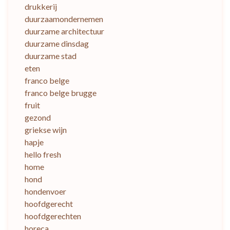
drukkerij
duurzaamondernemen
duurzame architectuur
duurzame dinsdag
duurzame stad
eten
franco belge
franco belge brugge
fruit
gezond
griekse wijn
hapje
hello fresh
home
hond
hondenvoer
hoofdgerecht
hoofdgerechten
horeca