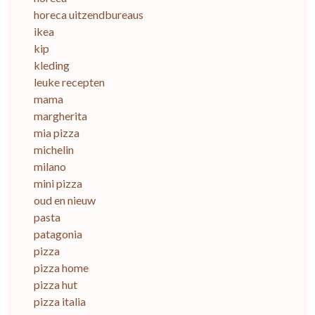
horeca uitzendbureaus
ikea
kip
kleding
leuke recepten
mama
margherita
mia pizza
michelin
milano
mini pizza
oud en nieuw
pasta
patagonia
pizza
pizza home
pizza hut
pizza italia