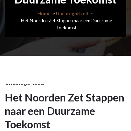
Home
>
Uncategorized
>
Het Noorden Zet Stappen naar een Duurzame
Toekomst
19jun
2026
Uncategorized
Het Noorden Zet Stappen
19
naar een Duurzame
JUN 2026
Toekomst