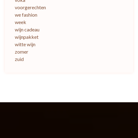
voorgerechten
we fashion
week
wijn cadeau
wijnpakket
witte wijn
zomer
zuid