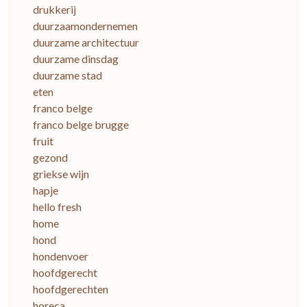
drukkerij
duurzaamondernemen
duurzame architectuur
duurzame dinsdag
duurzame stad
eten
franco belge
franco belge brugge
fruit
gezond
griekse wijn
hapje
hello fresh
home
hond
hondenvoer
hoofdgerecht
hoofdgerechten
horeca