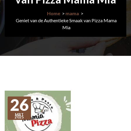
Home
>
mama
>
Geniet van de Authentieke Smaak van Pizza Mama
Mia
26
MRT
2025