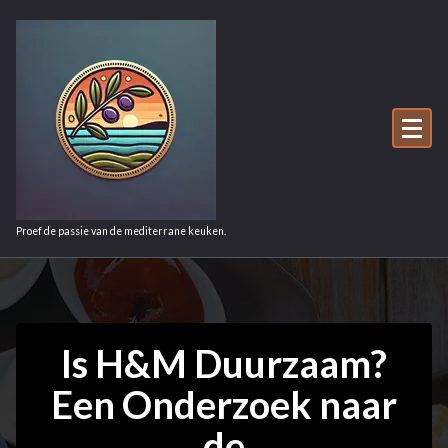
Ga
naar
de
inhoud
Proef de passie van de mediterrane keuken.
Is H&M Duurzaam?
Een Onderzoek naar
de