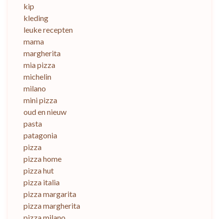
kip
kleding
leuke recepten
mama
margherita
mia pizza
michelin
milano
mini pizza
oud en nieuw
pasta
patagonia
pizza
pizza home
pizza hut
pizza italia
pizza margarita
pizza margherita
pizza milano