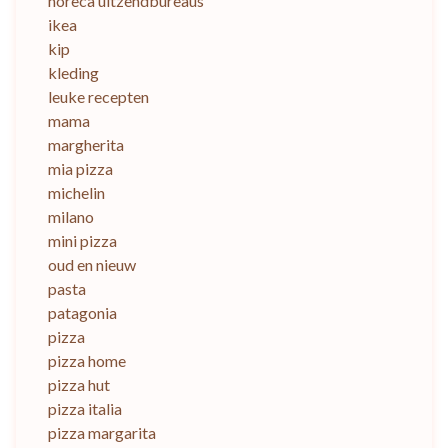
horeca uitzendbureaus
ikea
kip
kleding
leuke recepten
mama
margherita
mia pizza
michelin
milano
mini pizza
oud en nieuw
pasta
patagonia
pizza
pizza home
pizza hut
pizza italia
pizza margarita