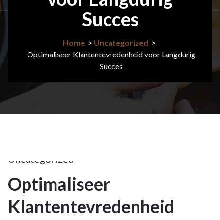
Succes
Home
>
Uncategorized
>
Optimaliseer Klantentevredenheid voor Langdurig
Succes
21jan
2025
Uncategorized
Optimaliseer
21
Klantentevredenheid
JAN 2025