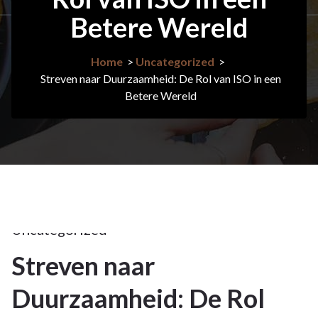
Betere Wereld
Home
>
Uncategorized
>
Streven naar Duurzaamheid: De Rol van ISO in een
Betere Wereld
10mei
2026
Uncategorized
Streven naar
10
Duurzaamheid: De Rol
MEI 2026