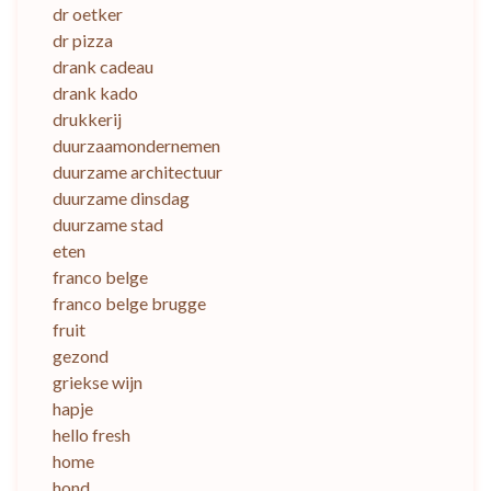
dr oetker
dr pizza
drank cadeau
drank kado
drukkerij
duurzaamondernemen
duurzame architectuur
duurzame dinsdag
duurzame stad
eten
franco belge
franco belge brugge
fruit
gezond
griekse wijn
hapje
hello fresh
home
hond