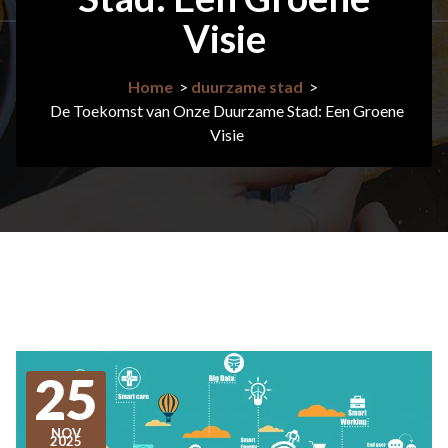
Visie
Home
>
duurzame stad
>
De Toekomst van Onze Duurzame Stad: Een Groene
Visie
25
NOV
2025